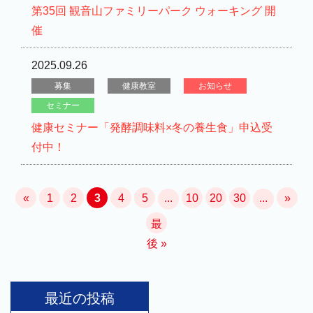
第35回 観音山ファミリーパーク ウォーキング 開
催
2025.09.26
募集
健康教室
お知らせ
セミナー
健康セミナー「発酵調味料×冬の養生食」申込受
付中！
«
1
2
3
4
5
...
10
20
30
...
»
最
後 »
最近の投稿