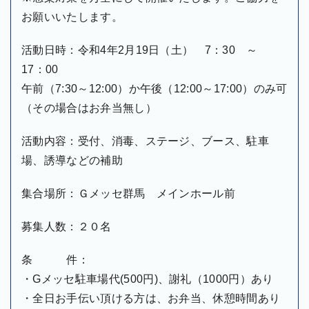
お願いいたします。
活動日時：令和4年2月19日（土） 7：30 ～
17：00
午前（
7:30
～
12:00
）か午後（
12:00
～
17:00
）のみ可
（その場合はお弁当無し）
活動内容：受付、消毒、ステージ、ブース、駐車
場、誘導などの補助
集合場所：Ｇメッセ群馬 メインホール前
募集人数：２０名
条 件：
・
G
メッセ駐車場代
(500
円
)
、謝礼（
1000
円）あり
・全日お手伝い頂ける方は、お弁当、休憩時間あり